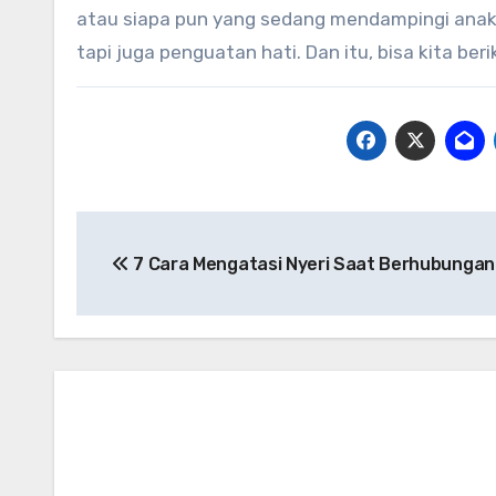
atau siapa pun yang sedang mendampingi anak 
tapi juga penguatan hati. Dan itu, bisa kita be
Navigasi
7 Cara Mengatasi Nyeri Saat Berhubungan
pos