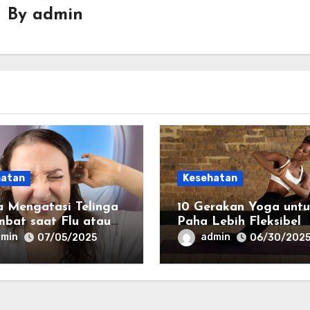
By
admin
hatan
Kesehatan
a Mengatasi Telinga
10 Gerakan Yoga unt
mbat saat Flu atau
Paha Lebih Fleksibel
Pesawat
dmin
admin
07/05/2025
06/30/202