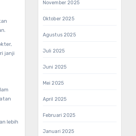
November 2025
Oktober 2025
kan
an.
Agustus 2025
kter,
Juli 2025
 janji
Juni 2025
Mei 2025
alam
iatan
April 2025
Februari 2025
an lebih
Januari 2025