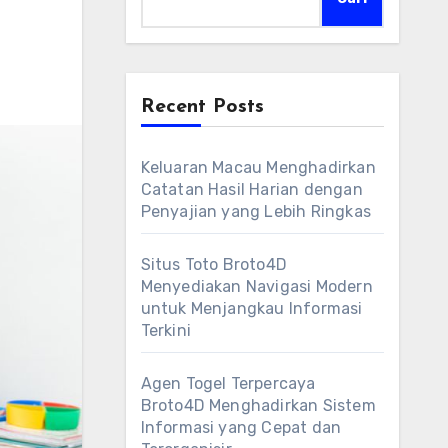
Recent Posts
Keluaran Macau Menghadirkan
Catatan Hasil Harian dengan
Penyajian yang Lebih Ringkas
Situs Toto Broto4D
Menyediakan Navigasi Modern
untuk Menjangkau Informasi
Terkini
Agen Togel Terpercaya
Broto4D Menghadirkan Sistem
Informasi yang Cepat dan