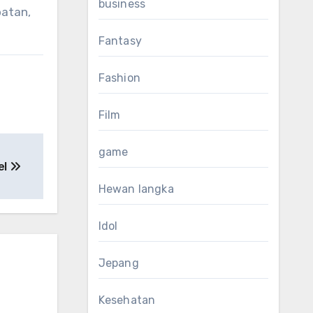
business
batan,
Fantasy
Fashion
Film
game
el
Hewan langka
Idol
Jepang
Kesehatan