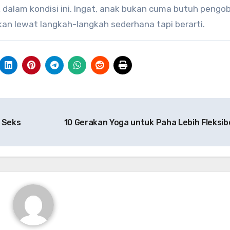
dalam kondisi ini. Ingat, anak bukan cuma butuh pengo
rikan lewat langkah-langkah sederhana tapi berarti.
 Seks
10 Gerakan Yoga untuk Paha Lebih Fleksib