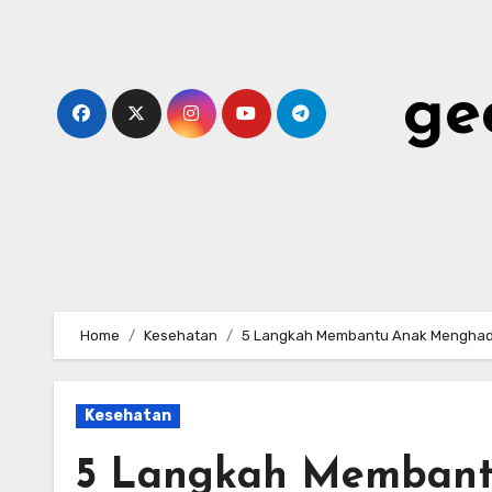
Skip
to
content
ge
Home
Kesehatan
5 Langkah Membantu Anak Menghad
Kesehatan
5 Langkah Membant