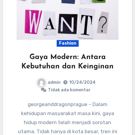
Fashion
Gaya Modern: Antara
Kebutuhan dan Keinginan
admin
10/24/2024
Tidak ada komentar
georgeanddragonprague – Dalam
kehidupan masyarakat masa kini, gaya
hidup modern telah menjadi sorotan
utama. Tidak hanya di kota besar, tren ini