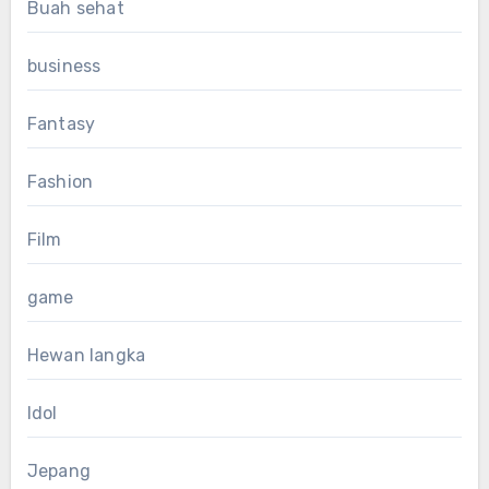
Buah sehat
business
Fantasy
Fashion
Film
game
Hewan langka
Idol
Jepang