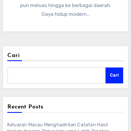
pun meluas hingga ke berbagai daerah.
Gaya hidup modern…
Cari
Cari
Recent Posts
Keluaran Macau Menghadirkan Catatan Hasil