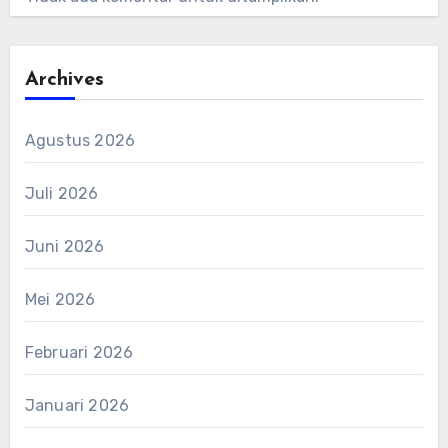
Archives
Agustus 2026
Juli 2026
Juni 2026
Mei 2026
Februari 2026
Januari 2026