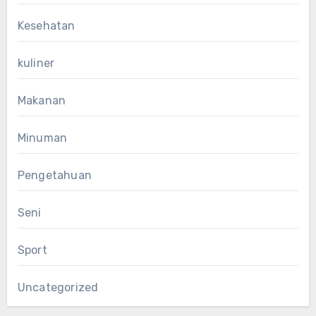
Kesehatan
kuliner
Makanan
Minuman
Pengetahuan
Seni
Sport
Uncategorized