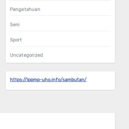
Pengetahuan
Seni
Sport
Uncategorized
https://lppmp-uho.info/sambutan/