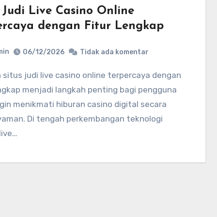
 Judi Live Casino Online
ercaya dengan Fitur Lengkap
min
06/12/2026
Tidak ada komentar
engkap menjadi langkah penting bagi pengguna
gin menikmati hiburan casino digital secara
nyaman. Di tengah perkembangan teknologi
live…