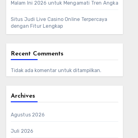
Malam Ini 2026 untuk Mengamati Tren Angka
Situs Judi Live Casino Online Terpercaya
dengan Fitur Lengkap
Recent Comments
Tidak ada komentar untuk ditampilkan.
Archives
Agustus 2026
Juli 2026