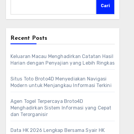
Cari
Recent Posts
Keluaran Macau Menghadirkan Catatan Hasil
Harian dengan Penyajian yang Lebih Ringkas
Situs Toto Broto4D Menyediakan Navigasi
Modern untuk Menjangkau Informasi Terkini
Agen Togel Terpercaya Broto4D
Menghadirkan Sistem Informasi yang Cepat
dan Terorganisir
Data HK 2026 Lengkap Bersama Syair HK