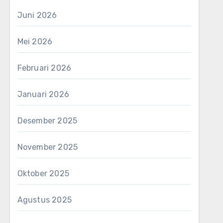
Juni 2026
Mei 2026
Februari 2026
Januari 2026
Desember 2025
November 2025
Oktober 2025
Agustus 2025