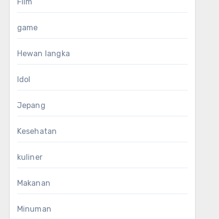
Film
game
Hewan langka
Idol
Jepang
Kesehatan
kuliner
Makanan
Minuman