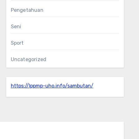
Pengetahuan
Seni
Sport
Uncategorized
https://lppmp-uho.info/sambutan/