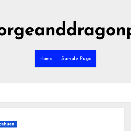
orgeanddragon
Home
Sample Page
tahuan