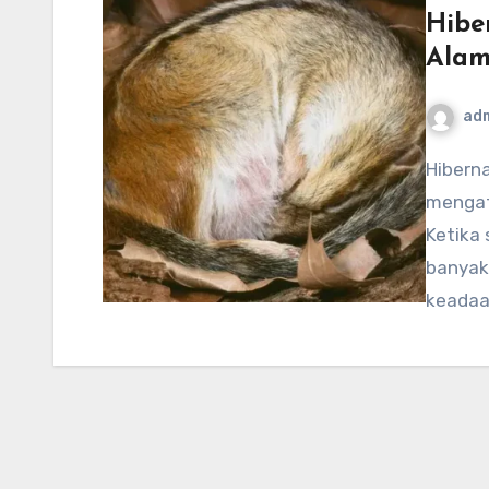
Hibe
Alam
ad
Hibernasi adalah salah satu cara alam untuk
mengat
Ketika
banyak
keadaa