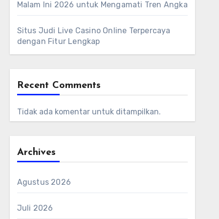
Malam Ini 2026 untuk Mengamati Tren Angka
Situs Judi Live Casino Online Terpercaya
dengan Fitur Lengkap
Recent Comments
Tidak ada komentar untuk ditampilkan.
Archives
Agustus 2026
Juli 2026