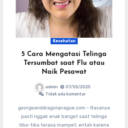
Kesehatan
5 Cara Mengatasi Telinga
Tersumbat saat Flu atau
Naik Pesawat
admin
07/05/2025
Tidak ada komentar
georgeanddragonprague.com – Rasanya
pasti nggak enak banget saat telinga
tiba-tiba terasa mampet, entah karena