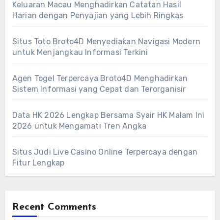
Keluaran Macau Menghadirkan Catatan Hasil
Harian dengan Penyajian yang Lebih Ringkas
Situs Toto Broto4D Menyediakan Navigasi Modern
untuk Menjangkau Informasi Terkini
Agen Togel Terpercaya Broto4D Menghadirkan
Sistem Informasi yang Cepat dan Terorganisir
Data HK 2026 Lengkap Bersama Syair HK Malam Ini
2026 untuk Mengamati Tren Angka
Situs Judi Live Casino Online Terpercaya dengan
Fitur Lengkap
Recent Comments