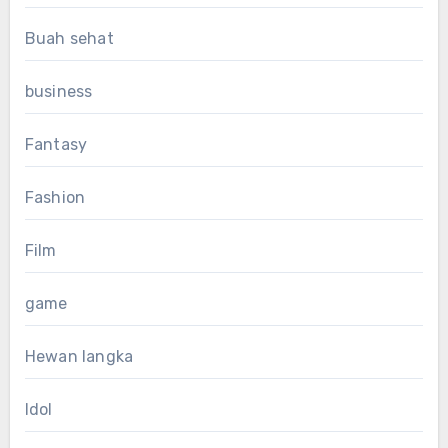
Buah sehat
business
Fantasy
Fashion
Film
game
Hewan langka
Idol