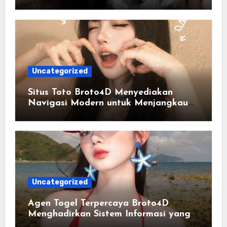
Penyajian yang Lebih Ringkas
Uncategorized
Situs Toto Broto4D Menyediakan
Navigasi Modern untuk Menjangkau
Informasi Terkini
Uncategorized
Agen Togel Terpercaya Broto4D
Menghadirkan Sistem Informasi yang
Cepat dan Terorganisir