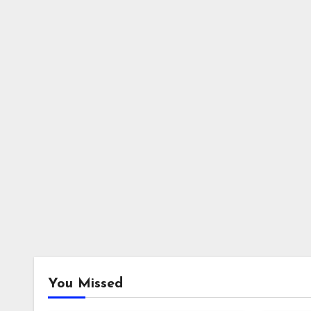
You Missed