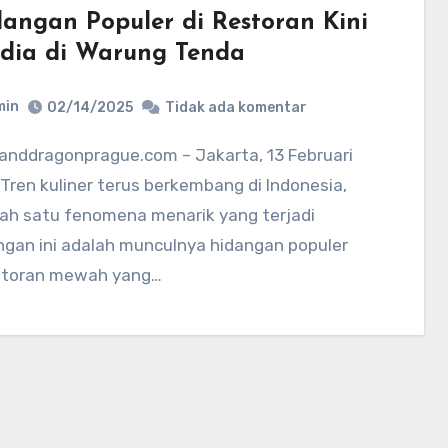
dangan Populer di Restoran Kini
edia di Warung Tenda
min
02/14/2025
Tidak ada komentar
Tren kuliner terus berkembang di Indonesia,
lah satu fenomena menarik yang terjadi
ngan ini adalah munculnya hidangan populer
estoran mewah yang…