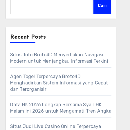
Cari
Recent Posts
Situs Toto Broto4D Menyediakan Navigasi
Modern untuk Menjangkau Informasi Terkini
Agen Togel Terpercaya Broto4D
Menghadirkan Sistem Informasi yang Cepat
dan Terorganisir
Data HK 2026 Lengkap Bersama Syair HK
Malam Ini 2026 untuk Mengamati Tren Angka
Situs Judi Live Casino Online Terpercaya