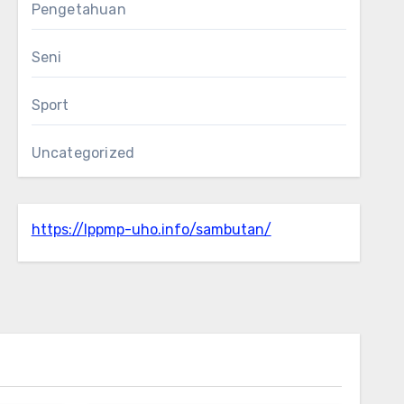
Pengetahuan
Seni
Sport
Uncategorized
https://lppmp-uho.info/sambutan/