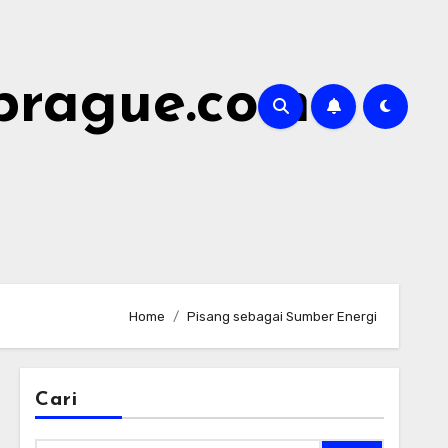
prague.com
Home
Pisang sebagai Sumber Energi
Cari