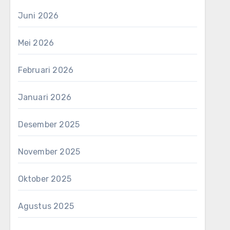
Juni 2026
Mei 2026
Februari 2026
Januari 2026
Desember 2025
November 2025
Oktober 2025
Agustus 2025