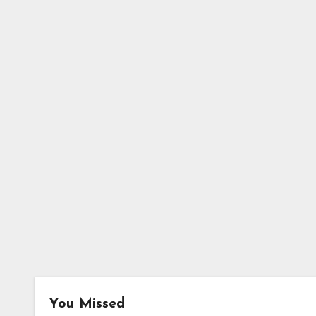
You Missed