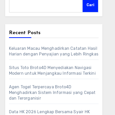
Cari
Recent Posts
Keluaran Macau Menghadirkan Catatan Hasil
Harian dengan Penyajian yang Lebih Ringkas
Situs Toto Broto4D Menyediakan Navigasi
Modern untuk Menjangkau Informasi Terkini
Agen Togel Terpercaya Broto4D
Menghadirkan Sistem Informasi yang Cepat
dan Terorganisir
Data HK 2026 Lengkap Bersama Syair HK