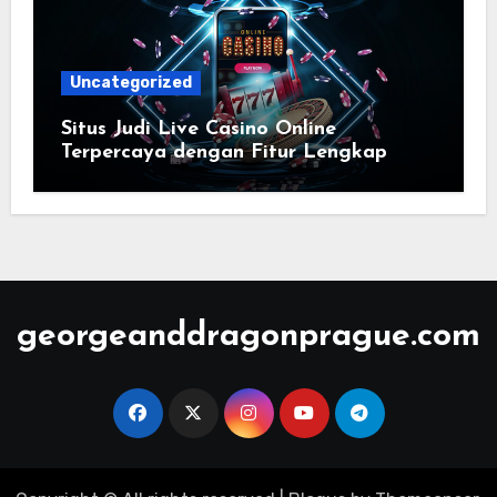
Uncategorized
Situs Judi Live Casino Online
Terpercaya dengan Fitur Lengkap
georgeanddragonprague.com