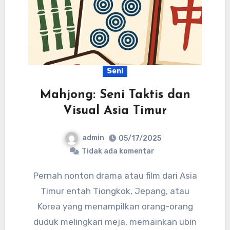
Seni
Mahjong: Seni Taktis dan
Visual Asia Timur
admin
05/17/2025
Tidak ada komentar
Pernah nonton drama atau film dari Asia
Timur entah Tiongkok, Jepang, atau
Korea yang menampilkan orang-orang
duduk melingkari meja, memainkan ubin