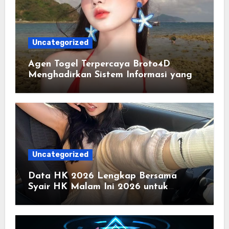
Uncategorized
Agen Togel Terpercaya Broto4D
Menghadirkan Sistem Informasi yang
Cepat dan Terorganisir
Uncategorized
Data HK 2026 Lengkap Bersama
Syair HK Malam Ini 2026 untuk
Mengamati Tren Angka