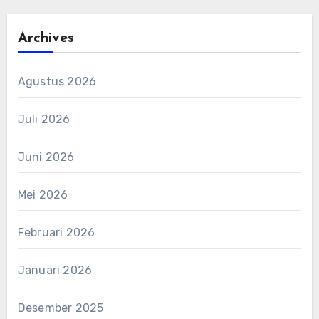
Archives
Agustus 2026
Juli 2026
Juni 2026
Mei 2026
Februari 2026
Januari 2026
Desember 2025