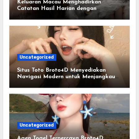
Keluaran Macau Menghadirkan
Catatan Hasil Harian dengan
Penyajian yang Lebih Ringkas
Uncategorized
Situs Toto Broto4D Menyediakan
Navigasi Modern untuk Menjangkau
Informasi Terkini
Uncategorized
Agen Togel Terpercaya Broto4D