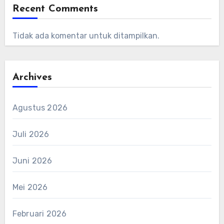
Recent Comments
Tidak ada komentar untuk ditampilkan.
Archives
Agustus 2026
Juli 2026
Juni 2026
Mei 2026
Februari 2026