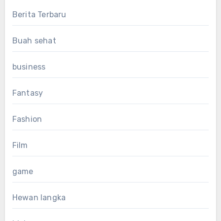
Berita Terbaru
Buah sehat
business
Fantasy
Fashion
Film
game
Hewan langka