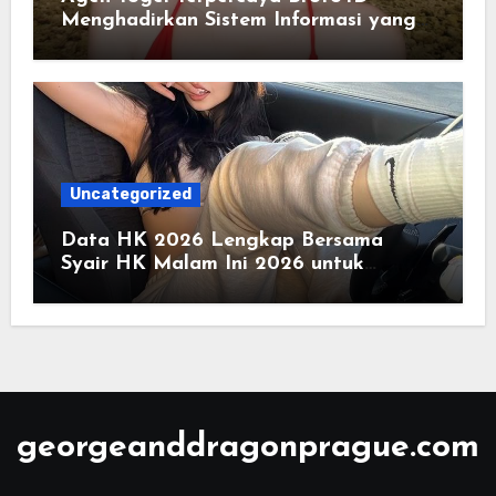
Menghadirkan Sistem Informasi yang
Cepat dan Terorganisir
Uncategorized
Data HK 2026 Lengkap Bersama
Syair HK Malam Ini 2026 untuk
Mengamati Tren Angka
georgeanddragonprague.com