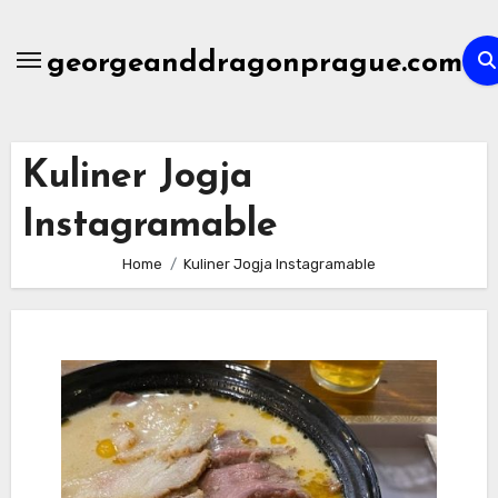
Skip
to
georgeanddragonprague.com
content
Kuliner Jogja
Instagramable
Home
Kuliner Jogja Instagramable