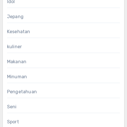
Idol
Jepang
Kesehatan
kuliner
Makanan
Minuman
Pengetahuan
Seni
Sport