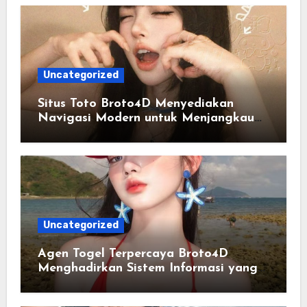
Uncategorized
Situs Toto Broto4D Menyediakan
Navigasi Modern untuk Menjangkau
Informasi Terkini
Uncategorized
Agen Togel Terpercaya Broto4D
Menghadirkan Sistem Informasi yang
Cepat dan Terorganisir