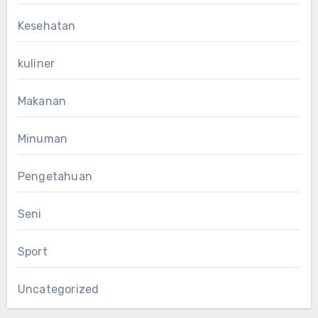
Kesehatan
kuliner
Makanan
Minuman
Pengetahuan
Seni
Sport
Uncategorized