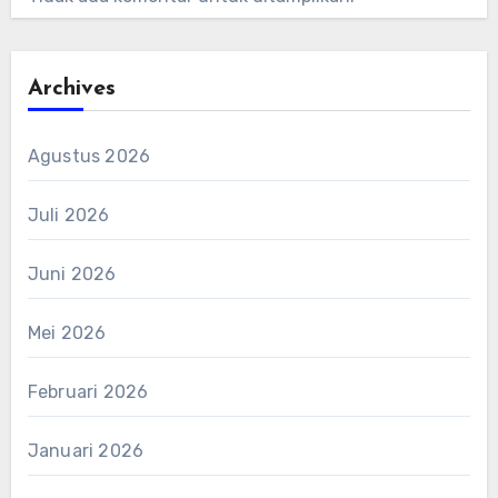
Archives
Agustus 2026
Juli 2026
Juni 2026
Mei 2026
Februari 2026
Januari 2026