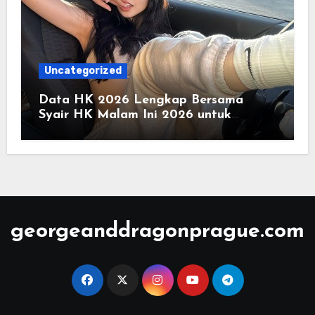
Uncategorized
Data HK 2026 Lengkap Bersama
Syair HK Malam Ini 2026 untuk
Mengamati Tren Angka
georgeanddragonprague.com