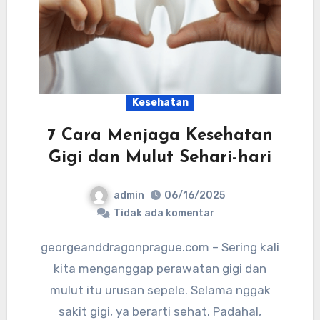
Kesehatan
7 Cara Menjaga Kesehatan
Gigi dan Mulut Sehari-hari
admin
06/16/2025
Tidak ada komentar
georgeanddragonprague.com – Sering kali
kita menganggap perawatan gigi dan
mulut itu urusan sepele. Selama nggak
sakit gigi, ya berarti sehat. Padahal,