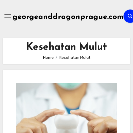
Skip
to
georgeanddragonprague.com
content
Kesehatan Mulut
Home
Kesehatan Mulut