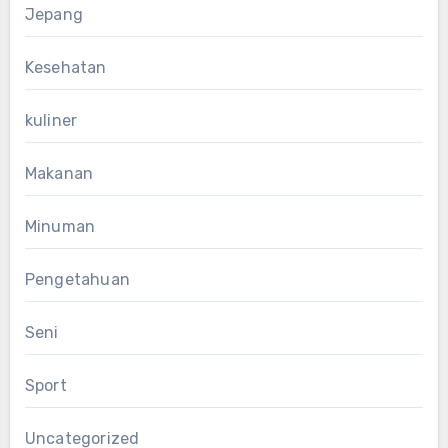
Jepang
Kesehatan
kuliner
Makanan
Minuman
Pengetahuan
Seni
Sport
Uncategorized