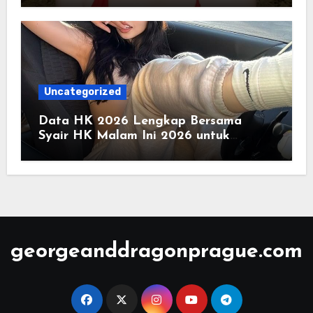
Uncategorized
Data HK 2026 Lengkap Bersama
Syair HK Malam Ini 2026 untuk
Mengamati Tren Angka
georgeanddragonprague.com