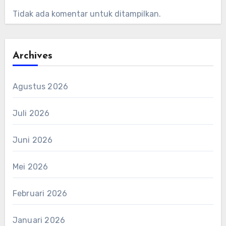
Tidak ada komentar untuk ditampilkan.
Archives
Agustus 2026
Juli 2026
Juni 2026
Mei 2026
Februari 2026
Januari 2026