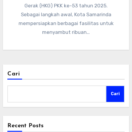
Gerak (HKG) PKK ke-53 tahun 2025.
Sebagai langkah awal, Kota Samarinda
mempersiapkan berbagai fasilitas untuk
menyambut ribuan…
Cari
Cari
Recent Posts