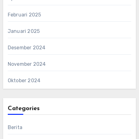
Februari 2025
Januari 2025
Desember 2024
November 2024
Oktober 2024
Categories
Berita