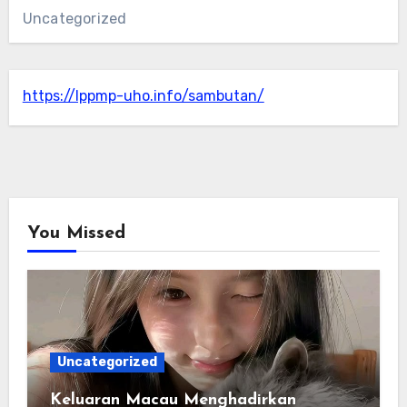
Uncategorized
https://lppmp-uho.info/sambutan/
You Missed
Uncategorized
Keluaran Macau Menghadirkan