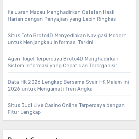
Keluaran Macau Menghadirkan Catatan Hasil
Harian dengan Penyajian yang Lebih Ringkas
Situs Toto Broto4D Menyediakan Navigasi Modern
untuk Menjangkau Informasi Terkini
Agen Togel Terpercaya Broto4D Menghadirkan
Sistem Informasi yang Cepat dan Terorganisir
Data HK 2026 Lengkap Bersama Syair HK Malam Ini
2026 untuk Mengamati Tren Angka
Situs Judi Live Casino Online Terpercaya dengan
Fitur Lengkap