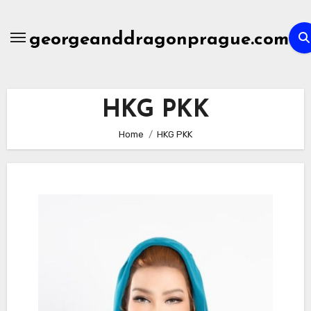
Skip
to
georgeanddragonprague.com
content
HKG PKK
Home
HKG PKK