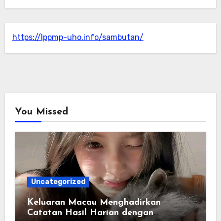
https://lppmp-uho.info/sambutan/
You Missed
Uncategorized
Keluaran Macau Menghadirkan
Catatan Hasil Harian dengan