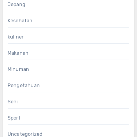
Jepang
Kesehatan
kuliner
Makanan
Minuman
Pengetahuan
Seni
Sport
Uncategorized