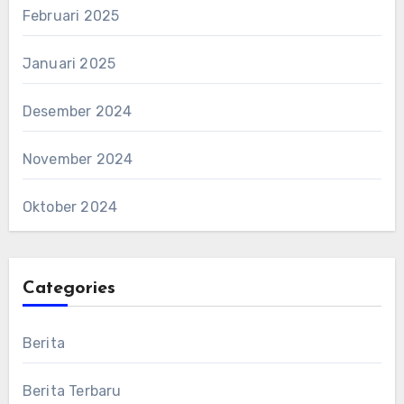
Februari 2025
Januari 2025
Desember 2024
November 2024
Oktober 2024
Categories
Berita
Berita Terbaru