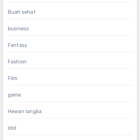
Buah sehat
business
Fantasy
Fashion
Film
game
Hewan langka
Idol